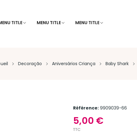
MENU TITLE
MENU TITLE
MENU TITLE
ueil
Decoração
Aniversários Criança
Baby Shark
Référence:
9909039-66
5,00 €
TTC