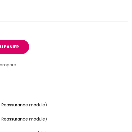
U PANIER
compare
r Reassurance module)
r Reassurance module)