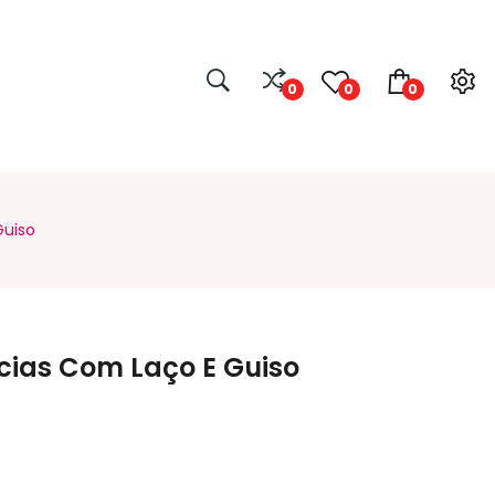
0
0
0
Guiso
cias Com Laço E Guiso