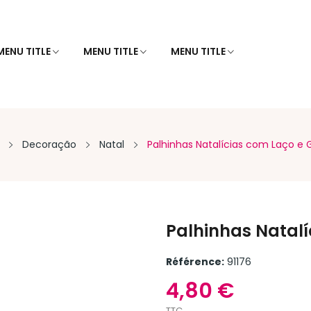
MENU TITLE
MENU TITLE
MENU TITLE
Decoração
Natal
Palhinhas Natalícias com Laço e 
Palhinhas Natalí
Référence:
91176
4,80 €
TTC