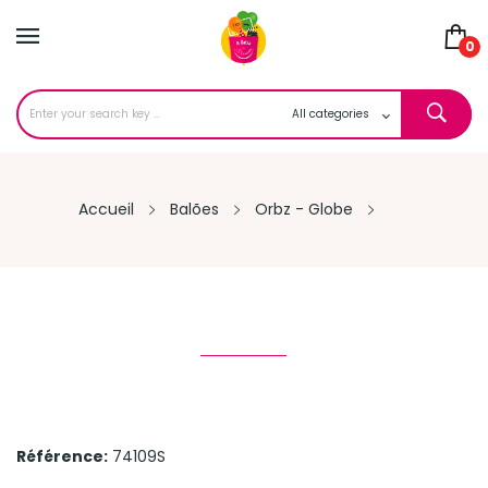
0
Accueil
Balões
Orbz - Globe
Référence:
74109S