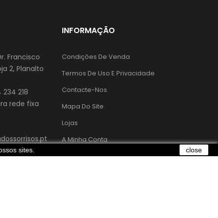
INFORMAÇÃO
Dr. Francisco
Condições De Venda
ja 2, Planalto
Termos De Uso E Privacidade
Contacte-Nos
 234 218
a rede fixa
Mapa Do Site
Lojas
ossorrisos.pt
A Minha Conta
ssos sites.
close
Livro De Reclamações
or
. Todos os direitos reservados a Caixa dos Sorrisos ®