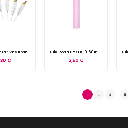
Penas Decorativas Brancas E Douradas
Tule Rosa Pastel 0.30m X 9m
,30 €
2,60 €
…
1
2
3
6