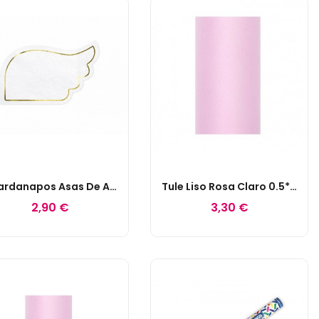
Guardanapos Asas De Anjo
Tule Liso Rosa Claro 0.5*9 M
2,90 €
3,30 €