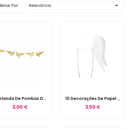

enar Por:
Relevância
Guirlanda De Pombas Douradas
10 Decorações De Papel Asas De Anjo
2,00 €
3,50 €