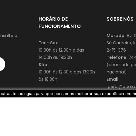
HORÁRIO DE
SOBRE NÓS
FUNCIONAMENTO
nsulte a
Morada.
Av. 
Ter - Sex .
Sá Carneiro, lo
10:00h às 12:30h e das
2415-376
14:00h às 19:30h
Telefone.
244
Sáb.
(chamada par
10:00h às 12:30 e das 13:30h
nacional)
às 18:30h
Email.
geral@acaixad
e outras tecnologias para que possamos melhorar sua experiência em no
Criado p