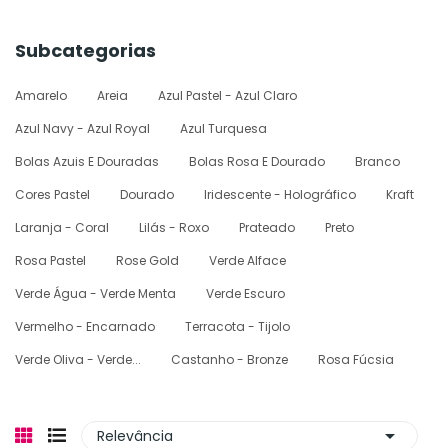
Subcategorias
Amarelo
Areia
Azul Pastel - Azul Claro
Azul Navy - Azul Royal
Azul Turquesa
Bolas Azuis E Douradas
Bolas Rosa E Dourado
Branco
Cores Pastel
Dourado
Iridescente - Holográfico
Kraft
Laranja - Coral
Lilás - Roxo
Prateado
Preto
Rosa Pastel
Rose Gold
Verde Alface
Verde Água - Verde Menta
Verde Escuro
Vermelho - Encarnado
Terracota - Tijolo
Verde Oliva - Verde...
Castanho - Bronze
Rosa Fúcsia

Relevância