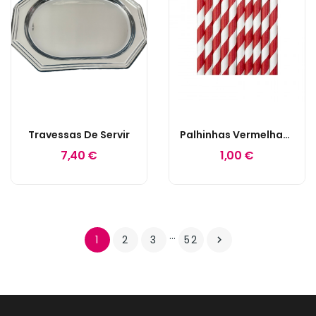
Travessas De Servir
Palhinhas Vermelhas Às Riscas Brancas
7,40 €
1,00 €
…
1
2
3
52
