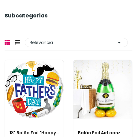
Subcategorias

Relevância
18" Balão Foil "Happy Father's Day"
Balão Foil AirLoonz Garrafa De Champagne