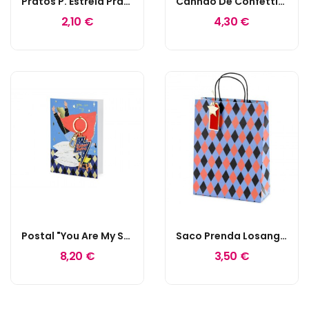
Pratos P. Estrela Prata
Canhão De Confettis Metalizados Prata E Dourado
2,10 €
4,30 €
Postal "You Are My Super Hero"
Saco Prenda Losangos
8,20 €
3,50 €