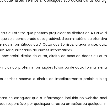
acidade. Estes Termos & Condições são adicionais às condiçõ
egais ou efeitos que possam prejudicar os direitos da A Caixa dos
o que seja considerada desagradável, discriminatória ou ofensiva 
as informáticos da A Caixa dos Sorrisos, alterar o site, utilizá
am ser qualificados de crimes informáticos;
 comercial, direito de autor, direito de base de dados ou outr
incluindo, proferir informações falsas ou de outra forma menti
os Sorrisos reserva o direito de imediatamente proibir e b
s para se assegurar que a informação incluída no website ac
ada responsável por quaisquer erros ou omissões ou qualquer i