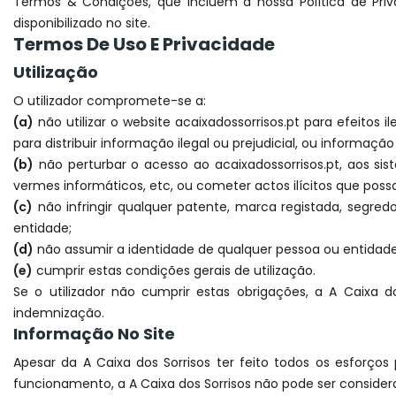
Termos & Condições, que incluem a nossa Política de Priv
disponibilizado no site.
Termos De Uso E Privacidade
Utilização
O utilizador compromete-se a:
(a)
não utilizar o website acaixadossorrisos.pt para efeitos il
para distribuir informação ilegal ou prejudicial, ou informaçã
(b)
não perturbar o acesso ao acaixadossorrisos.pt, aos sistem
vermes informáticos, etc, ou cometer actos ilícitos que poss
(c)
não infringir qualquer patente, marca registada, segredo
entidade;
(d)
não assumir a identidade de qualquer pessoa ou entidade 
(e)
cumprir estas condições gerais de utilização.
Se o utilizador não cumprir estas obrigações, a A Caixa d
indemnização.
Informação No Site
Apesar da A Caixa dos Sorrisos ter feito todos os esforço
funcionamento, a A Caixa dos Sorrisos não pode ser consider