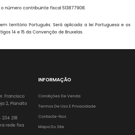
 o número contribuinte fiscal 513877908.
 território Português. Será aplicada a lei Portuguesa e os
tigos 14 e 15 da Convenção de Bruxelas.
INFORMAÇÃO
Dr. Francisco
Condições De Venda
ja 2, Planalto
Termos De Uso E Privacidade
Contacte-Nos
 234 218
a rede fixa
Mapa Do Site