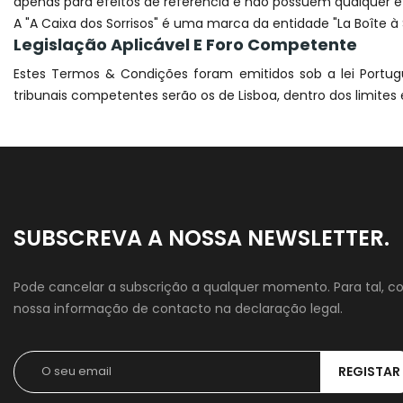
apenas para efeitos de referência e não possuem qualquer efe
A "A Caixa dos Sorrisos" é uma marca da entidade "La Boîte à
Legislação Aplicável E Foro Competente
Estes Termos & Condições foram emitidos sob a lei Portugu
tribunais competentes serão os de Lisboa, dentro dos limites
SUBSCREVA A NOSSA NEWSLETTER.
Pode cancelar a subscrição a qualquer momento. Para tal, co
nossa informação de contacto na declaração legal.