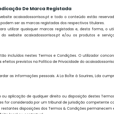
E Indicação De Marca Registada
 website acaixadossorrisos.pt e todo o conteúdo estão reserv
 podem ser as marcas registadas dos respectivos titulares.
ara utilizar quaisquer marcas registadas e, desta forma, o ut
do website acaixadossorrisos.pt e/ou os produtos e serviços
estão incluídos nestes Termos e Condições. O utilizador conco
feitos previstos na Política de Privacidade do acaixadossorriso
aguardar as informações pessoais. A La BoÎte à Sourires, Lda c
io ou aplicação de qualquer direito ou disposição destes Termo
es for considerada por um tribunal de jurisdição competente co
e as restantes disposições dos Termos & Condições permanecem e