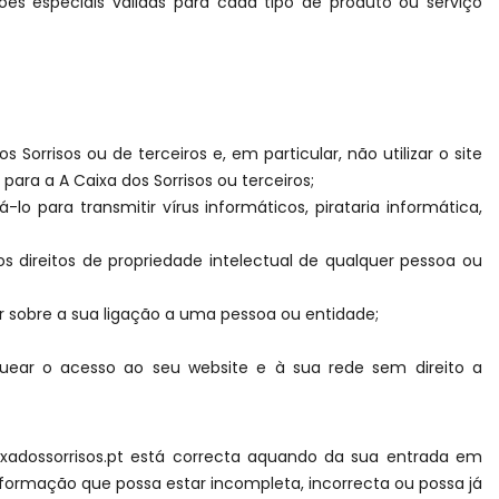
es especiais válidas para cada tipo de produto ou serviço
 Sorrisos ou de terceiros e, em particular, não utilizar o site
para a A Caixa dos Sorrisos ou terceiros;
-lo para transmitir vírus informáticos, pirataria informática,
os direitos de propriedade intelectual de qualquer pessoa ou
r sobre a sua ligação a uma pessoa ou entidade;
loquear o acesso ao seu website e à sua rede sem direito a
aixadossorrisos.pt está correcta aquando da sua entrada em
nformação que possa estar incompleta, incorrecta ou possa já