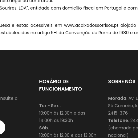
ito legal ou contratual.
 Sourires, LDA". entidade com domicílio fiscal em Portugal e com
esa e estão acessíveis em www.acaixadossorrisos.pt alojado em
 estabelecidos no artigo 5-1 da Convenção de Roma de 1980 e ar
HORÁRIO DE
SOBRE NÓS
FUNCIONAMENTO
nsulte a
Morada.
Av. 
Ter - Sex .
Sá Carneiro, lo
10:00h às 12:30h e das
2415-376
14:00h às 19:30h
Telefone.
244
Sáb.
(chamada par
10:00h às 12:30 e das 13:30h
nacional)