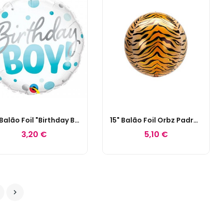
18" Balão Foil "Birthday Boy" Bolas Azuis
15" Balão Foil Orbz Padrão Tigre
3,20 €
5,10 €
3
