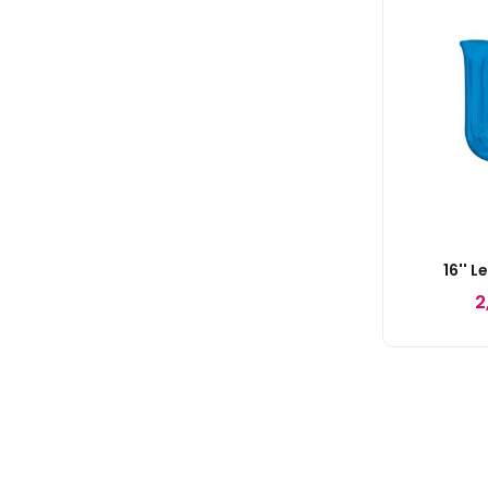
16'' L
2