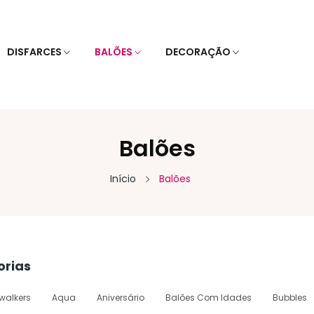
DISFARCES
BALÕES
DECORAÇÃO
Balões
Início
Balões
orias
rwalkers
Aqua
Aniversário
Balões Com Idades
Bubbles