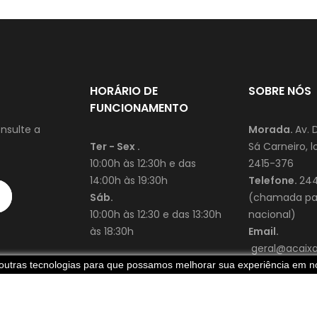
HORÁRIO DE
SOBRE NÓS
FUNCIONAMENTO
nsulte a
Morada.
Av. 
Ter - Sex .
Sá Carneiro, lo
10:00h às 12:30h e das
2415-376
14:00h às 19:30h
Telefone.
244
Sáb.
(chamada par
10:00h às 12:30 e das 13:30h
nacional)
às 18:30h
Email.
geral@acaixad
e outras tecnologias para que possamos melhorar sua experiência em no