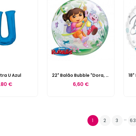
etra U Azul
22" Balão Bubble "Dora, A Exploradora"
,80 €
6,60 €
…
1
2
3
6