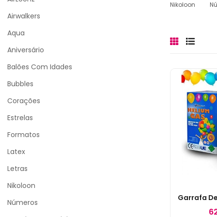
Nikoloon
N
Airwalkers
Aqua
Aniversário
Balões Com Idades
Bubbles
Corações
Estrelas
Formatos
Latex
Letras
Nikoloon
Números
6