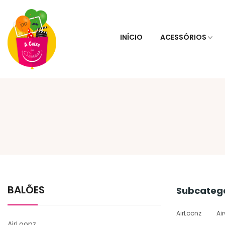
INÍCIO
ACESSÓRIOS
BALÕES
Subcateg
AirLoonz
Ai
AirLoonz