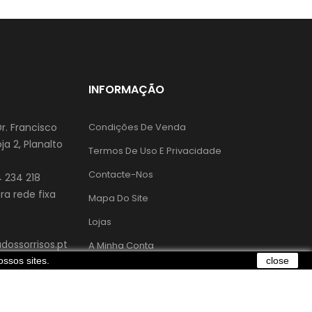
INFORMAÇÃO
Dr. Francisco
Condições De Venda
ja 2, Planalto
Termos De Uso E Privacidade
Contacte-Nos
 234 218
a rede fixa
Mapa Do Site
Lojas
ossorrisos.pt
A Minha Conta
ssos sites.
close
Livro De Reclamações