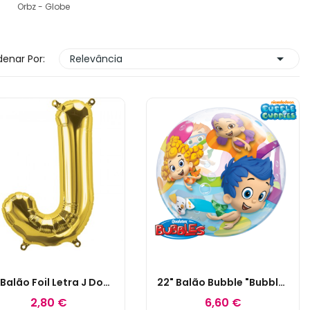
Orbz - Globe

enar Por:
Relevância
16'' Balão Foil Letra J Dourado
22" Balão Bubble "Bubble Guppies"
2,80 €
6,60 €