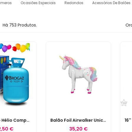
úmeros
Ocasiões Especiais
Redondos
Acessórios De Balões
Há 753 Produtos.
Ord
Garrafa De Hélio Compacta
Balão Foil Airwalker Unicórnio Encantado
2,50 €
35,20 €