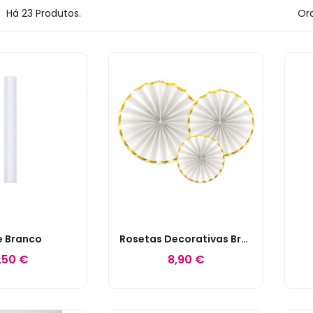
Há 23 Produtos.
Ord
e Branco
Rosetas Decorativas Brancas C/ Friso Dourado
,50 €
8,90 €