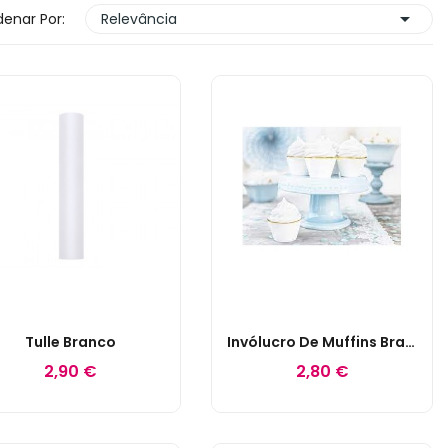

enar Por:
Relevância
Tulle Branco
Invólucro De Muffins Branco C/tira Dourada
2,90 €
2,80 €