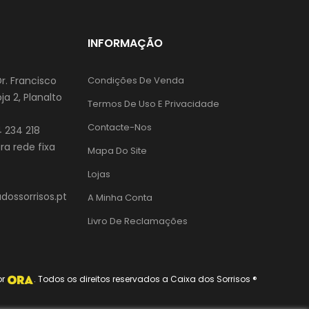
INFORMAÇÃO
Dr. Francisco
Condições De Venda
ja 2, Planalto
Termos De Uso E Privacidade
Contacte-Nos
 234 218
a rede fixa
Mapa Do Site
Lojas
ossorrisos.pt
A Minha Conta
Livro De Reclamações
or
. Todos os direitos reservados a Caixa dos Sorrisos ®