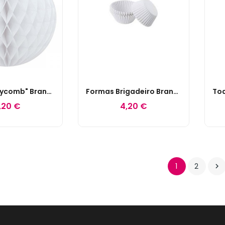
Bola "Honeycomb" Branca
Formas Brigadeiro Branco
,20 €
4,20 €
1
2
