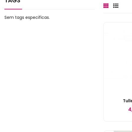
TAGS
Sem tags especificas.
Tull
4