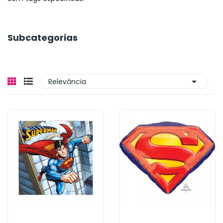
Subcategorias

Relevância