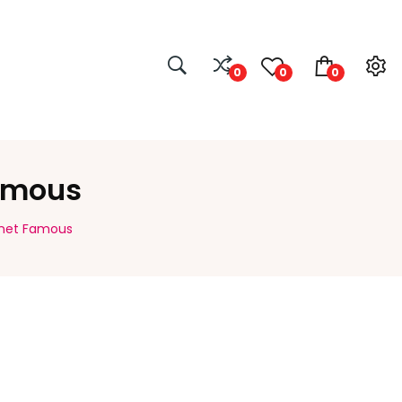
0
0
0
Famous
ernet Famous