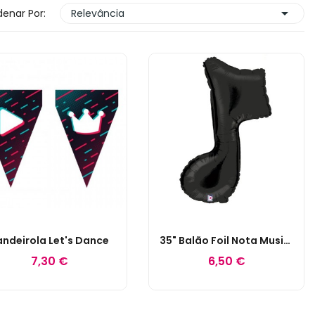

enar Por:
Relevância
andeirola Let's Dance
35" Balão Foil Nota Musical
7,30 €
6,50 €