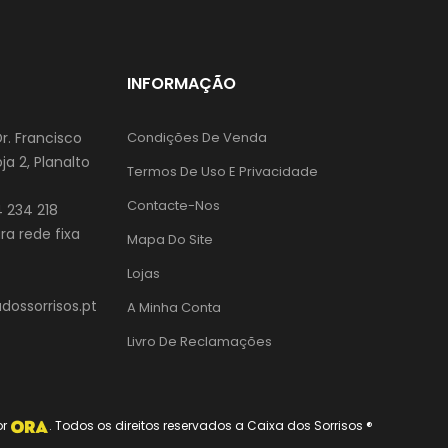
INFORMAÇÃO
Dr. Francisco
Condições De Venda
ja 2, Planalto
Termos De Uso E Privacidade
Contacte-Nos
 234 218
a rede fixa
Mapa Do Site
Lojas
ossorrisos.pt
A Minha Conta
Livro De Reclamações
or
. Todos os direitos reservados a Caixa dos Sorrisos ®