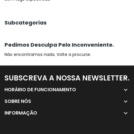
Subcategorias
Pedimos Desculpa Pelo Inconveniente.
Não encontramos nada. Volte a procurar.
SUBSCREVA A NOSSA NEWSLETTER.
keyboard_arrow_down
HORÁRIO DE FUNCIONAMENTO
keyboard_arrow_down
SOBRE NÓS
keyboard_arrow_down
INFORMAÇÃO
keyboard_arrow_down