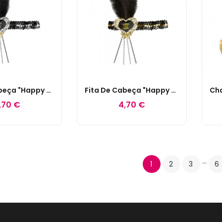
Fita De Cabeça "Happy New Year" Prata
Fita De Cabeça "Happy New Year" Dourada
,70 €
4,70 €
…
1
2
3
6