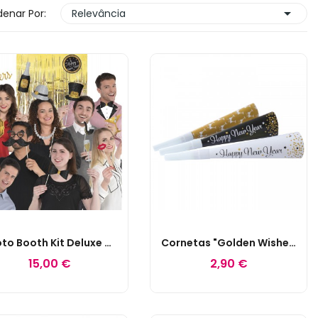

enar Por:
Relevância
Photo Booth Kit Deluxe Happy New Year
Cornetas "Golden Wishes" Mix
15,00 €
2,90 €