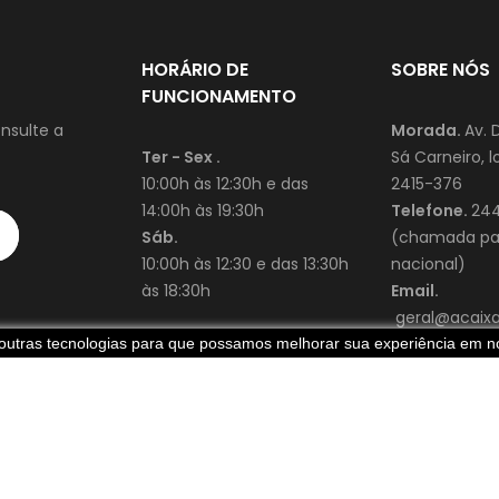
HORÁRIO DE
SOBRE NÓS
FUNCIONAMENTO
nsulte a
Morada.
Av. 
Ter - Sex .
Sá Carneiro, lo
10:00h às 12:30h e das
2415-376
14:00h às 19:30h
Telefone.
244
Sáb.
(chamada par
10:00h às 12:30 e das 13:30h
nacional)
às 18:30h
Email.
geral@acaixad
e outras tecnologias para que possamos melhorar sua experiência em no
Criado p