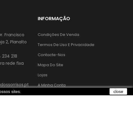
INFORMAÇÃO
Dr. Francisco
Condições De Venda
ja 2, Planalto
Termos De Uso E Privacidade
Contacte-Nos
 234 218
a rede fixa
Mapa Do Site
Lojas
ossorrisos.pt
A Minha Conta
ssos sites.
close
Livro De Reclamações
or
. Todos os direitos reservados a Caixa dos Sorrisos ®