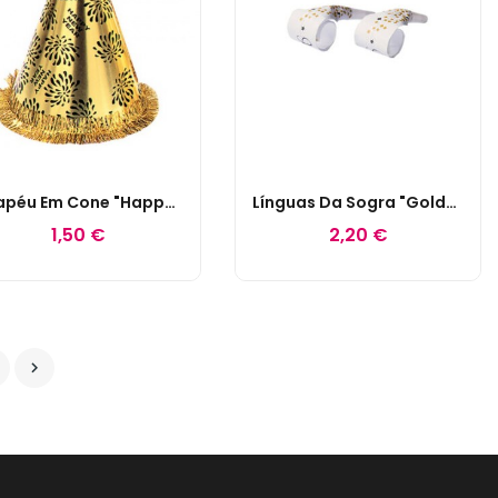
Chapéu Em Cone "Happy New Year" Com Franja Dourada
Línguas Da Sogra "Golden Wishes"
1,50 €
2,20 €
