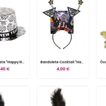
Cartola Prata "Happy New Year"
Bandolete Cocktail "Happy New Year" Prata
,40 €
4,00 €