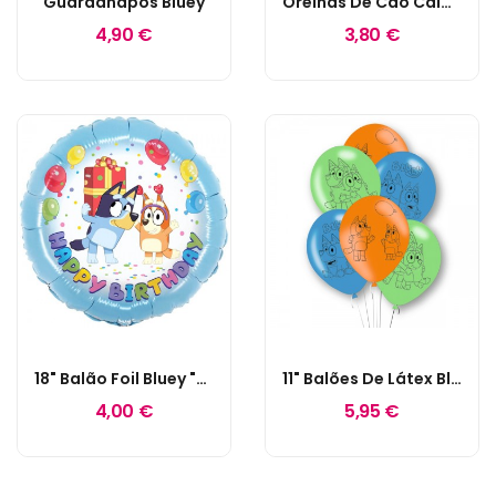
Guardanapos Bluey
Orelhas De Cão Caídas
4,90 €
3,80 €
18" Balão Foil Bluey "Happy Birthday"
11" Balões De Látex Bluey
4,00 €
5,95 €