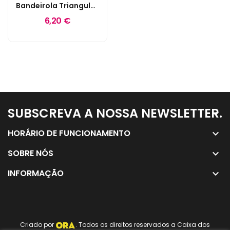
Bandeirola Triangular Power Rangers
6,20 €
SUBSCREVA A NOSSA NEWSLETTER.
keyboard_arrow_down
HORÁRIO DE FUNCIONAMENTO
keyboard_arrow_down
SOBRE NÓS
keyboard_arrow_down
INFORMAÇÃO
keyboard_arrow_down
Criado por
. Todos os direitos reservados a Caixa dos