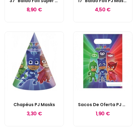
37" Balão Foil Super Shape PJ Masks Catboy
17" Balão Foil PJ Masks
8,90 €
4,50 €
Chapéus PJ Masks
Sacos De Oferta PJ Masks
3,30 €
1,90 €