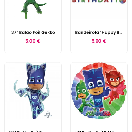
37" Balão Foil Gekko
Bandeirola "Happy Birthday" PjMasks
5,00 €
5,90 €