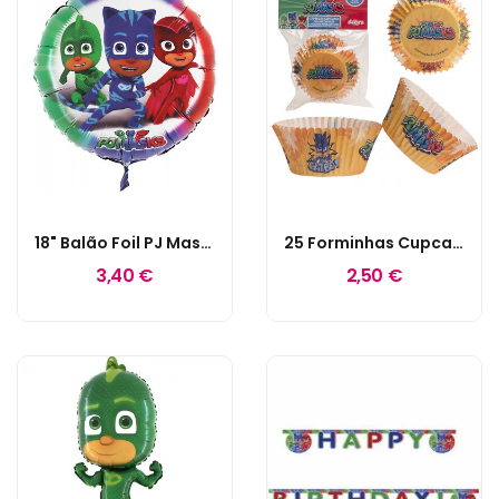
18" Balão Foil PJ Masks
25 Forminhas Cupcake PjMasks
3,40 €
2,50 €