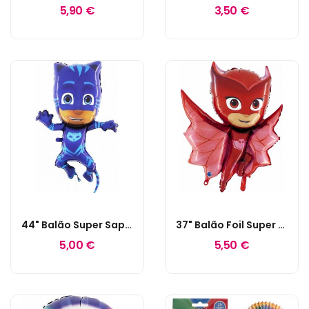
5,90 €
3,50 €
44" Balão Super Saphe PJ Masks Cat Boy
37" Balão Foil Super Shape PJ Masks Owlette
5,00 €
5,50 €