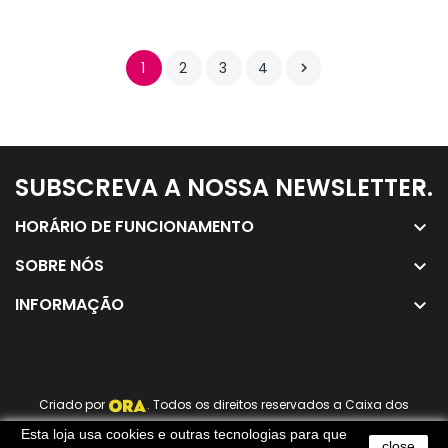
1
2
3
4

SUBSCREVA A NOSSA NEWSLETTER.
keyboard_arrow_down
HORÁRIO DE FUNCIONAMENTO
keyboard_arrow_down
SOBRE NÓS
keyboard_arrow_down
INFORMAÇÃO
keyboard_arrow_down
Criado por
. Todos os direitos reservados a Caixa dos
Sorrisos ®
Esta loja usa cookies e outras tecnologias para que
close