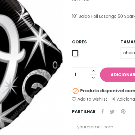
18" Balão Foil Losango 50 Spar
CORES
TAMA
Única
ADICIONAR

Produto disponível com
Add to wishlist
Adicion
PARTILHAR