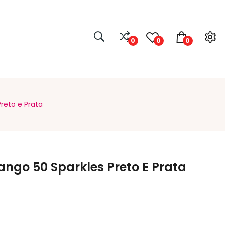
0
0
0
Preto e Prata
sango 50 Sparkles Preto E Prata