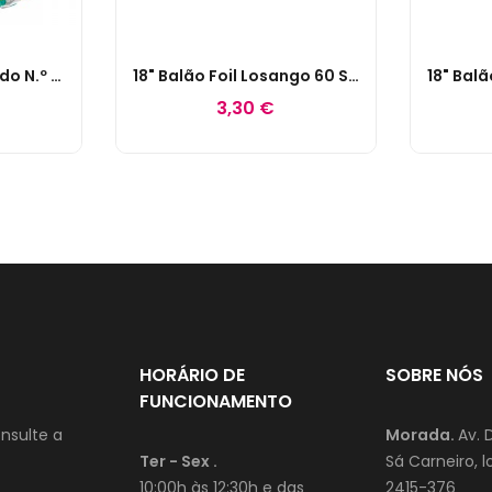
18'' Balão Foil Redondo N.º 30 Confettis Coloridos
18" Balão Foil Losango 60 Sparkles Preto E Prata
3,30 €
HORÁRIO DE
SOBRE NÓS
FUNCIONAMENTO
nsulte a
Morada.
Av. 
Ter - Sex .
Sá Carneiro, lo
10:00h às 12:30h e das
2415-376