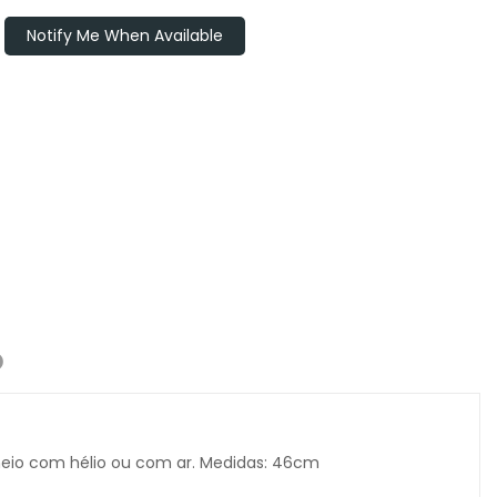
Notify Me When Available
O
cheio com hélio ou com ar. Medidas: 46cm