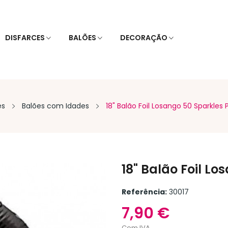
DISFARCES
BALÕES
DECORAÇÃO
es
Balões com Idades
18" Balão Foil Losango 50 Sparkles 
18" Balão Foil Lo
Referência:
30017
7,90 €
Com IVA