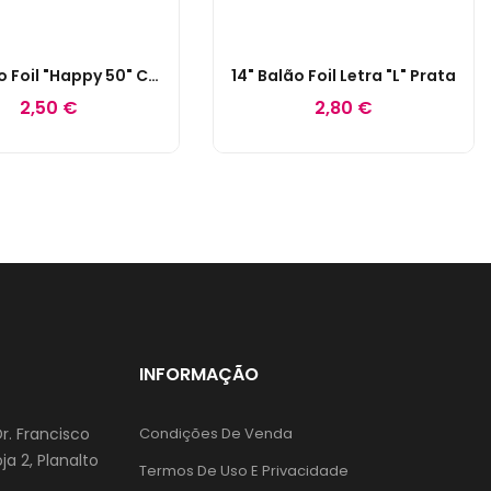
18" Balão Foil "Happy 50" C/ Laço
14" Balão Foil Letra "L" Prata
2,50 €
2,80 €
INFORMAÇÃO
Dr. Francisco
Condições De Venda
ja 2, Planalto
Termos De Uso E Privacidade