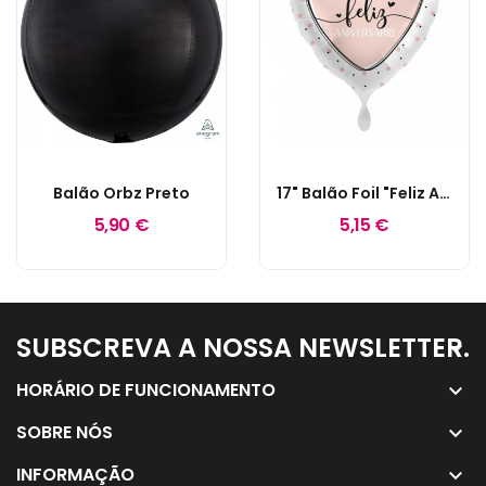
Balão Orbz Preto
17" Balão Foil "Feliz Aniversário" Coração Glossy
5,90 €
5,15 €
SUBSCREVA A NOSSA NEWSLETTER.
keyboard_arrow_down
HORÁRIO DE FUNCIONAMENTO
keyboard_arrow_down
SOBRE NÓS
keyboard_arrow_down
INFORMAÇÃO
keyboard_arrow_down