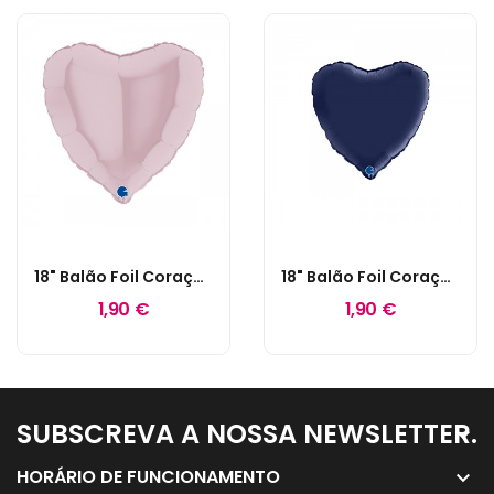
18" Balão Foil Coração Rosa Pastel
18" Balão Foil Coração Azul Navy Acetinado
1,90 €
1,90 €
SUBSCREVA A NOSSA NEWSLETTER.
keyboard_arrow_down
HORÁRIO DE FUNCIONAMENTO
keyboard_arrow_down