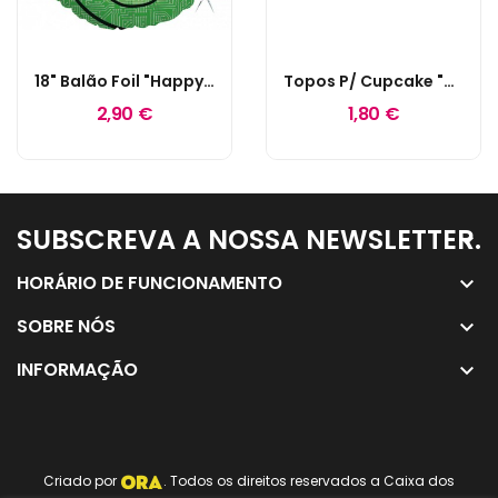
18" Balão Foil "Happy Birthday - You've Leveled...
Topos P/ Cupcake "Gaming"
2,90 €
1,80 €
SUBSCREVA A NOSSA NEWSLETTER.
keyboard_arrow_down
HORÁRIO DE FUNCIONAMENTO
keyboard_arrow_down
SOBRE NÓS
keyboard_arrow_down
INFORMAÇÃO
keyboard_arrow_down
Criado por
. Todos os direitos reservados a Caixa dos