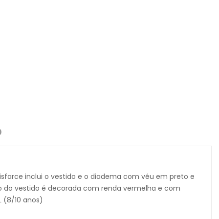
O
disfarce inclui o vestido e o diadema com véu em preto e
xo do vestido é decorada com renda vermelha e com
L (8/10 anos)