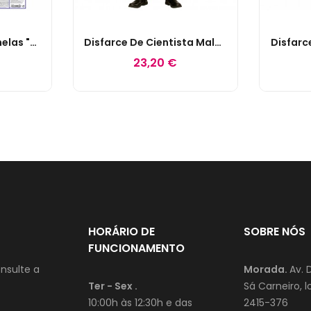
Autocolantes P/ Janelas "Hallo-Ween Friends"
Disfarce De Cientista Maluco 8-10 Anos
Disfarc
23,20 €
HORÁRIO DE
SOBRE NÓS
FUNCIONAMENTO
nsulte a
Morada.
Av. 
Ter - Sex .
Sá Carneiro, lo
10:00h às 12:30h e das
2415-376