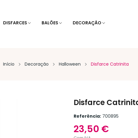
DISFARCES
BALÕES
DECORAÇÃO
Início
Decoração
Halloween
Disfarce Catrinita
Disfarce Catrinit
Referência:
700895
23,50 €
Com IVA