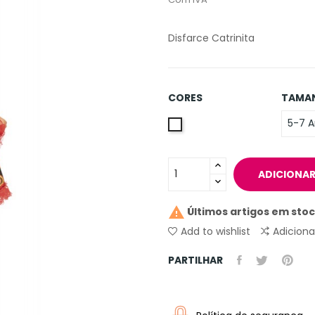
Disfarce Catrinita
CORES
TAMA
Única
ADICIONAR

Últimos artigos em sto
Add to wishlist
Adicion
PARTILHAR