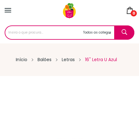
0
Início
Balões
Letras
16'' Letra U Azul