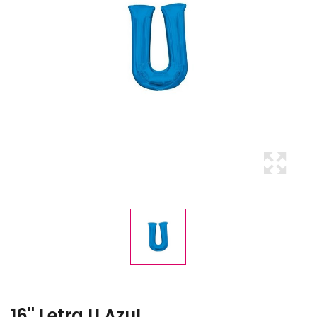
16'' Letra U Azul