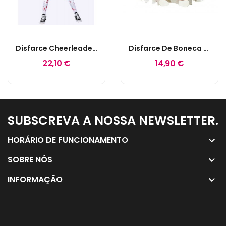
Disfarce Cheerleader Zombie 11-13 Anos
Disfarce De Boneca 12-24 Meses
22,10 €
14,90 €
SUBSCREVA A NOSSA NEWSLETTER.
keyboard_arrow_down
HORÁRIO DE FUNCIONAMENTO
keyboard_arrow_down
SOBRE NÓS
keyboard_arrow_down
INFORMAÇÃO
keyboard_arrow_down