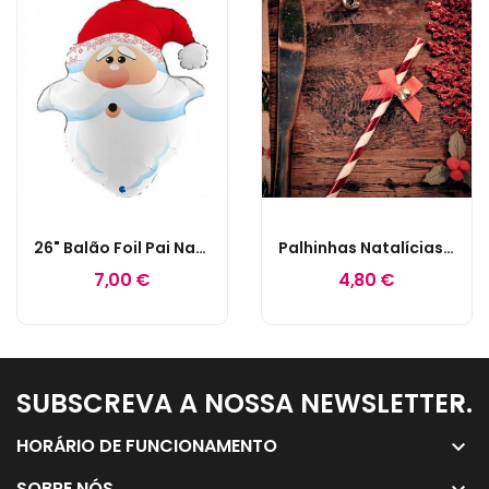
26" Balão Foil Pai Natal Curioso
Palhinhas Natalícias Com Laço E Guiso
7,00 €
4,80 €
SUBSCREVA A NOSSA NEWSLETTER.
keyboard_arrow_down
HORÁRIO DE FUNCIONAMENTO
keyboard_arrow_down
SOBRE NÓS