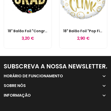
18" Balão Foil "Congratulations Grad" Luzes
18" Balão Foil "Pop Fizz Clink
3,20 €
2,90 €
SUBSCREVA A NOSSA NEWSLETTER.
keyboard_arrow_down
HORÁRIO DE FUNCIONAMENTO
keyboard_arrow_down
SOBRE NÓS
keyboard_arrow_down
INFORMAÇÃO
keyboard_arrow_down