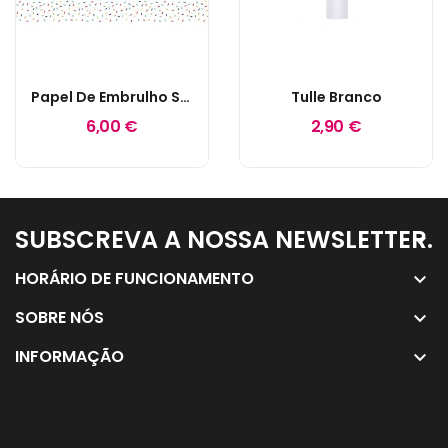
Papel De Embrulho Sprinkle
Tulle Branco
6,00 €
2,90 €
SUBSCREVA A NOSSA NEWSLETTER.
keyboard_arrow_down
HORÁRIO DE FUNCIONAMENTO
keyboard_arrow_down
SOBRE NÓS
keyboard_arrow_down
INFORMAÇÃO
keyboard_arrow_down