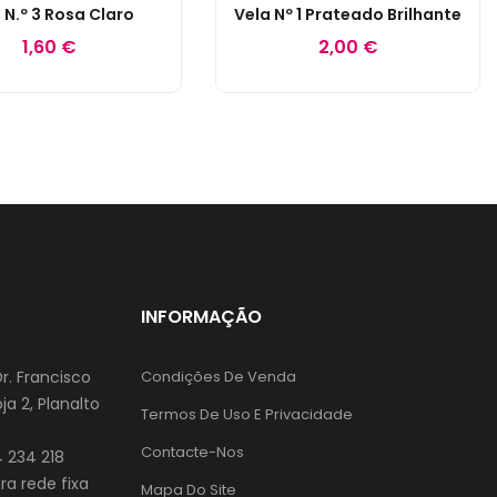
 N.º 3 Rosa Claro
Vela Nº 1 Prateado Brilhante
1,60 €
2,00 €
INFORMAÇÃO
Dr. Francisco
Condições De Venda
ja 2, Planalto
Termos De Uso E Privacidade
Contacte-Nos
 234 218
a rede fixa
Mapa Do Site