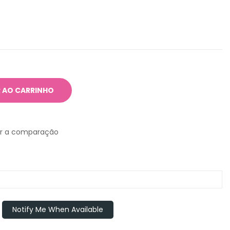
 AO CARRINHO
ar a comparação
Notify Me When Available