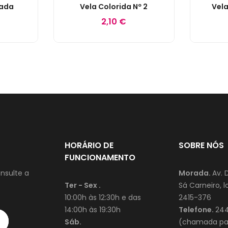
rada
Vela Colorida Nº 2
Vela
2,10 €
HORÁRIO DE
SOBRE NÓS
FUNCIONAMENTO
nsulte a
Morada.
Av. 
Ter - Sex .
Sá Carneiro, lo
10:00h às 12:30h e das
2415-376
14:00h às 19:30h
Telefone.
244
Sáb.
(chamada par