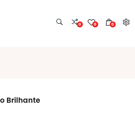
0
0
0
o Brilhante