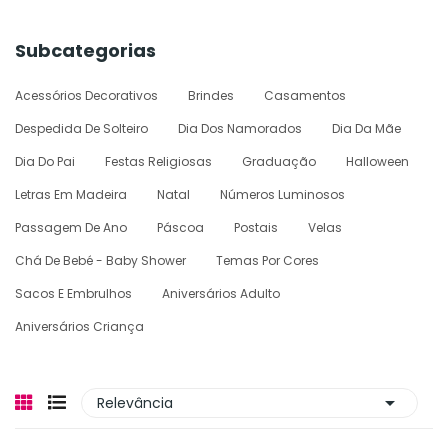
Subcategorias
Acessórios Decorativos
Brindes
Casamentos
Despedida De Solteiro
Dia Dos Namorados
Dia Da Mãe
Dia Do Pai
Festas Religiosas
Graduação
Halloween
Letras Em Madeira
Natal
Números Luminosos
Passagem De Ano
Páscoa
Postais
Velas
Chá De Bebé - Baby Shower
Temas Por Cores
Sacos E Embrulhos
Aniversários Adulto
Aniversários Criança

Relevância