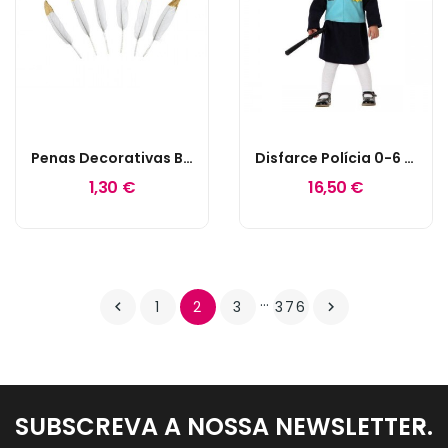
Penas Decorativas Brancas E Douradas
Disfarce Polícia 0-6 Meses
1,30 €
16,50 €
…
1
2
3
376


SUBSCREVA A NOSSA NEWSLETTER.
keyboard_arrow_down